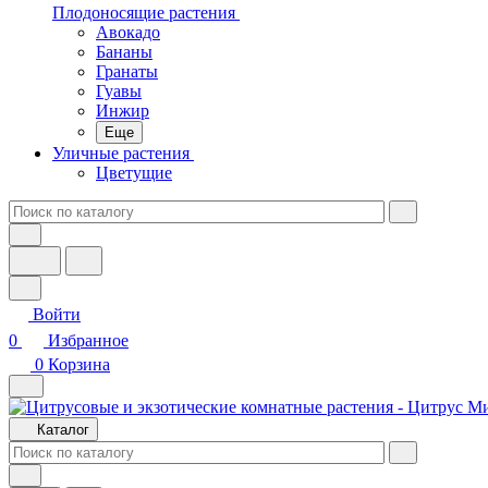
Плодоносящие растения
Авокадо
Бананы
Гранаты
Гуавы
Инжир
Еще
Уличные растения
Цветущие
Войти
0
Избранное
0
Корзина
Каталог