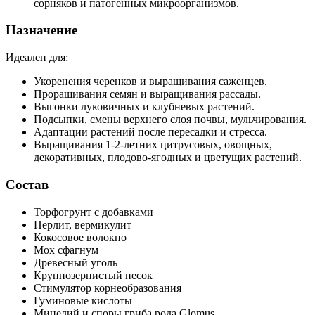
сорняков и патогенных микроорганизмов.
Назначение
Идеален для:
Укоренения черенков и выращивания саженцев.
Проращивания семян и выращивания рассады.
Выгонки луковичных и клубневых растений.
Подсыпки, смены верхнего слоя почвы, мульчирования.
Адаптации растений после пересадки и стресса.
Выращивания 1-2-летних цитрусовых, овощных,
декоративных, плодово-ягодных и цветущих растений.
Состав
Торфогрунт с добавками
Перлит, вермикулит
Кокосовое волокно
Мох сфагнум
Древесный уголь
Крупнозернистый песок
Стимулятор корнеобразования
Гуминовые кислоты
Мицелий и споры гриба рода Glomus