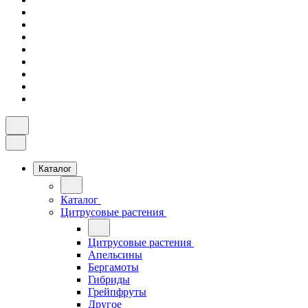
Каталог
Каталог
Цитрусовые растения
Цитрусовые растения
Апельсины
Бергамоты
Гибриды
Грейпфруты
Другое