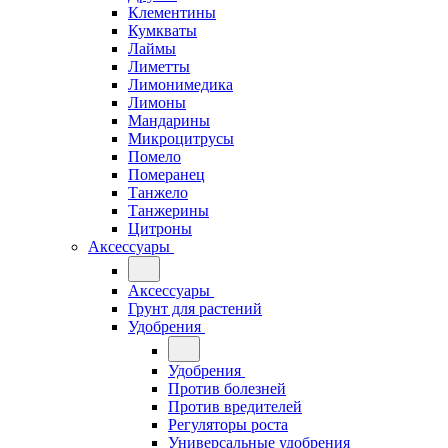
Клементины
Кумкваты
Лаймы
Лиметты
Лимонимедика
Лимоны
Мандарины
Микроцитрусы
Помело
Померанец
Танжело
Танжерины
Цитроны
Аксессуары
Аксессуары
Грунт для растений
Удобрения
Удобрения
Против болезней
Против вредителей
Регуляторы роста
Универсальные удобрения