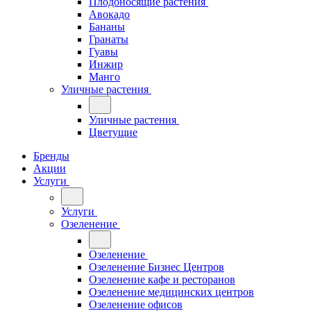
Плодоносящие растения
Авокадо
Бананы
Гранаты
Гуавы
Инжир
Манго
Уличные растения
Уличные растения
Цветущие
Бренды
Акции
Услуги
Услуги
Озеленение
Озеленение
Озеленение Бизнес Центров
Озеленение кафе и ресторанов
Озеленение медицинских центров
Озеленение офисов