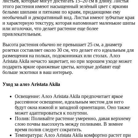
листьев, которые могут достигать 15–20 см в длину. Листья
этого растения имеют насыщенный зелёный цвет с яркими
белыми шипами и пятнами по краям, придающими ему
необычный и декоративный вид. Листья имеют зубчатые края
и характерную текстуру, которая напоминает маленькие шипы
или иголочки, что делает растение еще более
привлекательным.
Высота растения обычно не превышает 25 см, а диаметр
розетки составляет около 30 см, что делает его идеальным для
размещения на полках, подоконниках или столах. Алоэ
Aristata Akila нечасто зацветает, но при хорошем уходе может
подарить яркие оранжевые цветы, которые добавят ещё
больше экзотики в ваш интерьер.
Уход за алоэ Aristata Akila
Освещение: Алоэ Aristata Akila предпочитает яркое
рассеянное освещение, идеальным местом для него
будут окна южной и западной ориентации. Оно также
может адаптироваться к полутени.
Полив: Поливайте растение умеренно, давая верхнему
слою почвы высохнуть между поливами. В зимнее
время полив следует сократить.
Температура: Алоэ Aristata Akila комфортно растет при