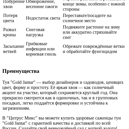
Побурение
Обморожение,
конце зимы, особенно с южной
хвои
весенние ожоги
стороны
Потеря
Переставьте/посадите на
Недостаток света
цвета
солнечное место
Подвяжите растение на зиму
Развал
Снеговая
или аккуратно стряхивайте
кроны
нагрузка
снег
Грибковые
Засыхание
Обрежьте повреждённые ветки
инфекции или
ветвей
и обработайте фунгицидом
корневая гниль
Преимущества
Туя "Gold Jantar" — выбор дизайнеров и садоводов, ценящих
цвет, форму и простоту. Её яркая хвоя — как солнечный
акцент на участке, который сохраняется круглый год. Она
прекрасно смотрится как в одиночных, так и в групповых
посадках, легко поддаётся формировке и устойчива к
загрязнениям.
В "Цитрус Микс" вы можете купить здоровые саженцы туи
"Gold Jantar" с гарантией качества и доставкой по всей
России. Создайте свой вечнозелёный сад с ноткой золота!