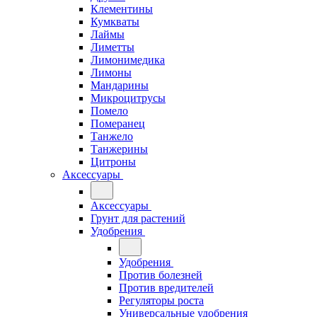
Клементины
Кумкваты
Лаймы
Лиметты
Лимонимедика
Лимоны
Мандарины
Микроцитрусы
Помело
Померанец
Танжело
Танжерины
Цитроны
Аксессуары
Аксессуары
Грунт для растений
Удобрения
Удобрения
Против болезней
Против вредителей
Регуляторы роста
Универсальные удобрения