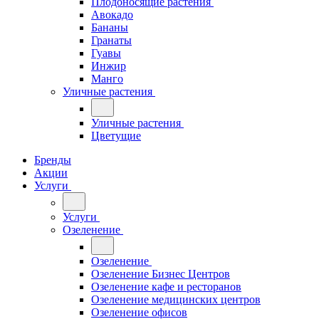
Плодоносящие растения
Авокадо
Бананы
Гранаты
Гуавы
Инжир
Манго
Уличные растения
Уличные растения
Цветущие
Бренды
Акции
Услуги
Услуги
Озеленение
Озеленение
Озеленение Бизнес Центров
Озеленение кафе и ресторанов
Озеленение медицинских центров
Озеленение офисов