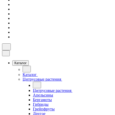
Каталог
Каталог
Цитрусовые растения
Цитрусовые растения
Апельсины
Бергамоты
Гибриды
Грейпфруты
Другое