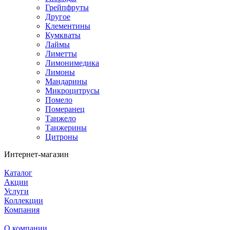
Грейпфруты
Другое
Клементины
Кумкваты
Лаймы
Лиметты
Лимонимедика
Лимоны
Мандарины
Микроцитрусы
Помело
Померанец
Танжело
Танжерины
Цитроны
Интернет-магазин
Каталог
Акции
Услуги
Коллекции
Компания
О компании