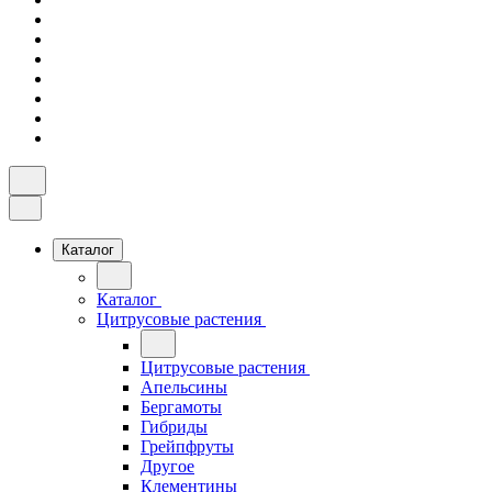
Каталог
Каталог
Цитрусовые растения
Цитрусовые растения
Апельсины
Бергамоты
Гибриды
Грейпфруты
Другое
Клементины