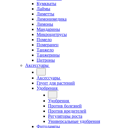
Кумкваты
Лаймы
Лиметты
Лимонимедика
Лимоны
Мандарины
Микроцитрусы
Помело
Померанец
Танжело
Танжерины
Цитроны
Аксессуары
Аксессуары
Грунт для растений
Удобрения
Удобрения
Против болезней
Против вредителей
Регуляторы роста
Универсальные удобрения
Фитолампы