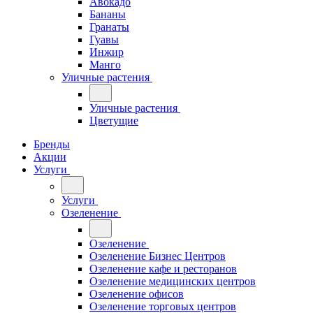
Авокадо
Бананы
Гранаты
Гуавы
Инжир
Манго
Уличные растения
Уличные растения
Цветущие
Бренды
Акции
Услуги
Услуги
Озеленение
Озеленение
Озеленение Бизнес Центров
Озеленение кафе и ресторанов
Озеленение медицинских центров
Озеленение офисов
Озеленение торговых центров