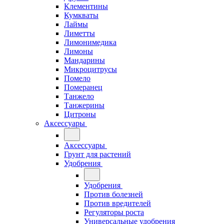
Клементины
Кумкваты
Лаймы
Лиметты
Лимонимедика
Лимоны
Мандарины
Микроцитрусы
Помело
Померанец
Танжело
Танжерины
Цитроны
Аксессуары
Аксессуары
Грунт для растений
Удобрения
Удобрения
Против болезней
Против вредителей
Регуляторы роста
Универсальные удобрения