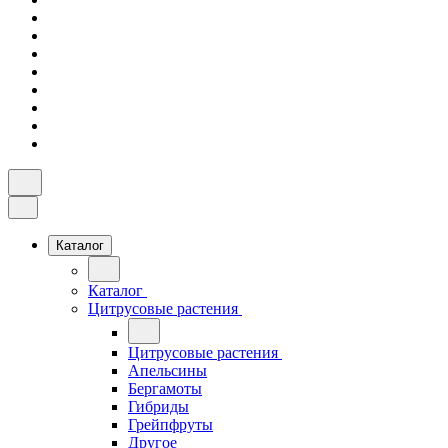
Каталог
Каталог
Цитрусовые растения
Цитрусовые растения
Апельсины
Бергамоты
Гибриды
Грейпфруты
Другое