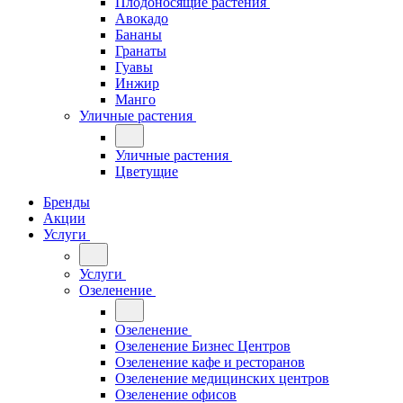
Плодоносящие растения
Авокадо
Бананы
Гранаты
Гуавы
Инжир
Манго
Уличные растения
Уличные растения
Цветущие
Бренды
Акции
Услуги
Услуги
Озеленение
Озеленение
Озеленение Бизнес Центров
Озеленение кафе и ресторанов
Озеленение медицинских центров
Озеленение офисов