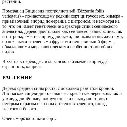
растений.
Померанец Биццария пестролистный (Bizzarria foliis
variegatis) – по-настоящему редкий сорт цитрусовых, химера -
прививочный гибрид померанца с цитроном, и несмотря на
то, что он имеет генетические характеристики севильского
апельсина, дерево дает плоды как севильского апельсина, так
и цитрона, вместе с причудливыми, шишковатыми, желтыми,
оранжевыми и зелеными фруктами неправильной формы,
обладающими морфологическими особенностями обоих
видов.
Bizzarria в переводе с итальянского означает «причуда,
странность, каприз»
РАСТЕНИЕ
Дерево средней силы роста, с довольно развитой кроной.
Листья как яйцевидно-овальные с крылатым черешком, так и
узкие, удлинённые, покрученные и с выпуклостями, с
пестрым окрасом из разных оттенков зеленого, иногда
желтого и белого.
Очень морозостойкий сорт.