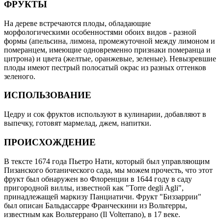
ФРУКТЫ
На дереве встречаются плоды, обладающие
морфологическими особенностями обоих видов - разной
формы (апельсина, лимона, промежуточной между лимоном и
померанцем, имеющие одновременно признаки померанца и
цитрона) и цвета (желтые, оранжевые, зеленые). Невызревшие
плоды имеют пестрый полосатый окрас из разных оттенков
зеленого.
ИСПОЛЬЗОВАНИЕ
Цедру и сок фруктов используют в кулинарии, добавляют в
выпечку, готовят мармелад, джем, напитки.
ПРОИСХОЖДЕНИЕ
В тексте 1674 года Пьетро Нати, который был управляющим
Пизанского ботанического сада, мы можем прочесть, что этот
фрукт был обнаружен во Флоренции в 1644 году в саду
пригородной виллы, известной как "Torre degli Agli",
принадлежащей маркизу Панциатичи. Фрукт "Биззаррии"
был описан Бальдассарре Франческини из Вольтерры,
известным как Вольтеррано (Il Volterrano), в 17 веке.