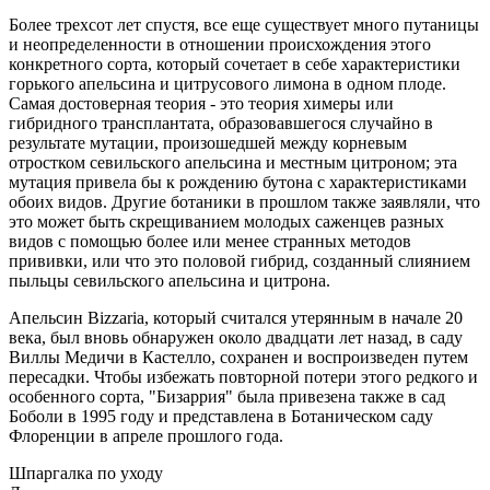
Более трехсот лет спустя, все еще существует много путаницы
и неопределенности в отношении происхождения этого
конкретного сорта, который сочетает в себе характеристики
горького апельсина и цитрусового лимона в одном плоде.
Самая достоверная теория - это теория химеры или
гибридного трансплантата, образовавшегося случайно в
результате мутации, произошедшей между корневым
отростком севильского апельсина и местным цитроном; эта
мутация привела бы к рождению бутона с характеристиками
обоих видов. Другие ботаники в прошлом также заявляли, что
это может быть скрещиванием молодых саженцев разных
видов с помощью более или менее странных методов
прививки, или что это половой гибрид, созданный слиянием
пыльцы севильского апельсина и цитрона.
Апельсин Bizzaria, который считался утерянным в начале 20
века, был вновь обнаружен около двадцати лет назад, в саду
Виллы Медичи в Кастелло, сохранен и воспроизведен путем
пересадки. Чтобы избежать повторной потери этого редкого и
особенного сорта, "Бизаррия" была привезена также в сад
Боболи в 1995 году и представлена в Ботаническом саду
Флоренции в апреле прошлого года.
Шпаргалка по уходу