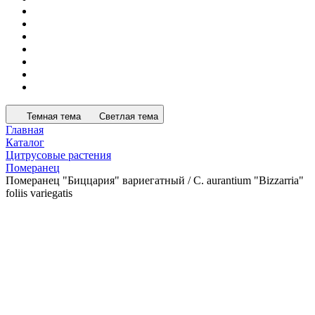
Темная тема
Светлая тема
Главная
Каталог
Цитрусовые растения
Померанец
Померанец "Биццария" вариегатный / C. aurantium "Bizzarria"
foliis variegatis