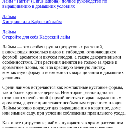
Лайм "Таити" (Citrus latifolia): полное руководство по
выращиванию в домашних условиях
Лаймы
Хистрикс или Кафрский лайм
Лаймы
Откройте для себя Кафрский лайм
Лаймы — это особая группа цитрусовых растений,
включающая несколько видов и гибридов, отличающихся
формой, ароматом и вкусом плодов, а также декоративными
особенностями. Эти растения ценятся не только за яркие и
ароматные плоды, но и за красивую зелёную листву,
компактную форму и возможность выращивания в домашних
условиях.
Среди лаймов встречаются как компактные кустовые формы,
так и более крупные деревья. Некоторые разновидности
отличаются необычной формой листьев и ярко выраженным
ароматом, другие привлекают необычным строением плодов.
Лаймы хорошо подходят для выращивания в квартире, доме
или зимнем саду, при условии соблюдения правильного ухода.
Как и все цитрусовые, лаймы нуждаются в ярком рассеянном
освещении, регулярном, но умеренном поливе и хорошо