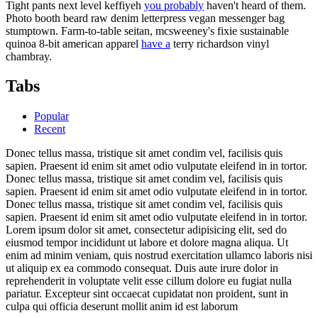
Tight pants next level keffiyeh
you probably
haven't heard of them.
Photo booth beard raw denim letterpress vegan messenger bag
stumptown. Farm-to-table seitan, mcsweeney's fixie sustainable
quinoa 8-bit american apparel
have a
terry richardson vinyl
chambray.
Tabs
Popular
Recent
Donec tellus massa, tristique sit amet condim vel, facilisis quis
sapien. Praesent id enim sit amet odio vulputate eleifend in in tortor.
Donec tellus massa, tristique sit amet condim vel, facilisis quis
sapien. Praesent id enim sit amet odio vulputate eleifend in in tortor.
Donec tellus massa, tristique sit amet condim vel, facilisis quis
sapien. Praesent id enim sit amet odio vulputate eleifend in in tortor.
Lorem ipsum dolor sit amet, consectetur adipisicing elit, sed do
eiusmod tempor incididunt ut labore et dolore magna aliqua. Ut
enim ad minim veniam, quis nostrud exercitation ullamco laboris nisi
ut aliquip ex ea commodo consequat. Duis aute irure dolor in
reprehenderit in voluptate velit esse cillum dolore eu fugiat nulla
pariatur. Excepteur sint occaecat cupidatat non proident, sunt in
culpa qui officia deserunt mollit anim id est laborum