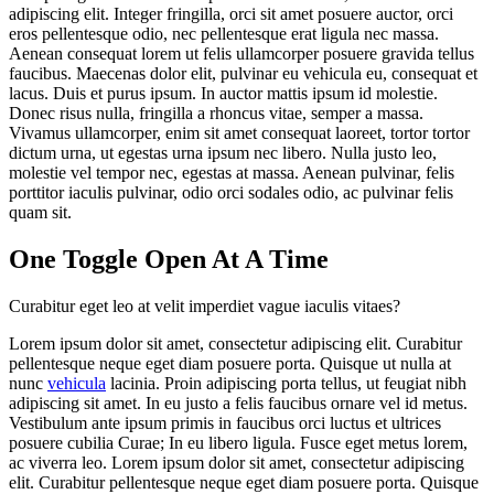
adipiscing elit. Integer fringilla, orci sit amet posuere auctor, orci
eros pellentesque odio, nec pellentesque erat ligula nec massa.
Aenean consequat lorem ut felis ullamcorper posuere gravida tellus
faucibus. Maecenas dolor elit, pulvinar eu vehicula eu, consequat et
lacus. Duis et purus ipsum. In auctor mattis ipsum id molestie.
Donec risus nulla, fringilla a rhoncus vitae, semper a massa.
Vivamus ullamcorper, enim sit amet consequat laoreet, tortor tortor
dictum urna, ut egestas urna ipsum nec libero. Nulla justo leo,
molestie vel tempor nec, egestas at massa. Aenean pulvinar, felis
porttitor iaculis pulvinar, odio orci sodales odio, ac pulvinar felis
quam sit.
One Toggle Open At A Time
Curabitur eget leo at velit imperdiet vague iaculis vitaes?
Lorem ipsum dolor sit amet, consectetur adipiscing elit. Curabitur
pellentesque neque eget diam posuere porta. Quisque ut nulla at
nunc
vehicula
lacinia. Proin adipiscing porta tellus, ut feugiat nibh
adipiscing sit amet. In eu justo a felis faucibus ornare vel id metus.
Vestibulum ante ipsum primis in faucibus orci luctus et ultrices
posuere cubilia Curae; In eu libero ligula. Fusce eget metus lorem,
ac viverra leo. Lorem ipsum dolor sit amet, consectetur adipiscing
elit. Curabitur pellentesque neque eget diam posuere porta. Quisque