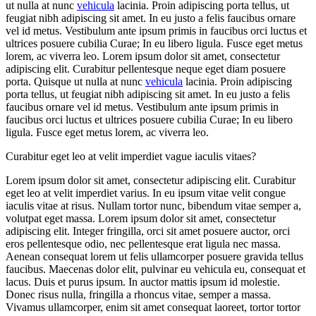
ut nulla at nunc
vehicula
lacinia. Proin adipiscing porta tellus, ut
feugiat nibh adipiscing sit amet. In eu justo a felis faucibus ornare
vel id metus. Vestibulum ante ipsum primis in faucibus orci luctus et
ultrices posuere cubilia Curae; In eu libero ligula. Fusce eget metus
lorem, ac viverra leo. Lorem ipsum dolor sit amet, consectetur
adipiscing elit. Curabitur pellentesque neque eget diam posuere
porta. Quisque ut nulla at nunc
vehicula
lacinia. Proin adipiscing
porta tellus, ut feugiat nibh adipiscing sit amet. In eu justo a felis
faucibus ornare vel id metus. Vestibulum ante ipsum primis in
faucibus orci luctus et ultrices posuere cubilia Curae; In eu libero
ligula. Fusce eget metus lorem, ac viverra leo.
Curabitur eget leo at velit imperdiet vague iaculis vitaes?
Lorem ipsum dolor sit amet, consectetur adipiscing elit. Curabitur
eget leo at velit imperdiet varius. In eu ipsum vitae velit congue
iaculis vitae at risus. Nullam tortor nunc, bibendum vitae semper a,
volutpat eget massa. Lorem ipsum dolor sit amet, consectetur
adipiscing elit. Integer fringilla, orci sit amet posuere auctor, orci
eros pellentesque odio, nec pellentesque erat ligula nec massa.
Aenean consequat lorem ut felis ullamcorper posuere gravida tellus
faucibus. Maecenas dolor elit, pulvinar eu vehicula eu, consequat et
lacus. Duis et purus ipsum. In auctor mattis ipsum id molestie.
Donec risus nulla, fringilla a rhoncus vitae, semper a massa.
Vivamus ullamcorper, enim sit amet consequat laoreet, tortor tortor