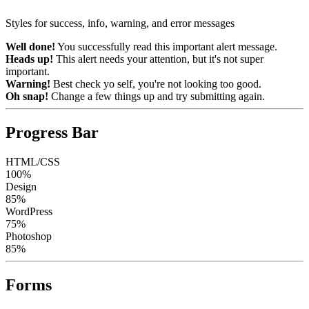
Styles for success, info, warning, and error messages
Well done!
You successfully read this important alert message.
Heads up!
This alert needs your attention, but it's not super
important.
Warning!
Best check yo self, you're not looking too good.
Oh snap!
Change a few things up and try submitting again.
Progress Bar
HTML/CSS
100%
Design
85%
WordPress
75%
Photoshop
85%
40%
20%
60%
80%
Complete
Complete
Complete
Complete
Forms
(success)
(warning)