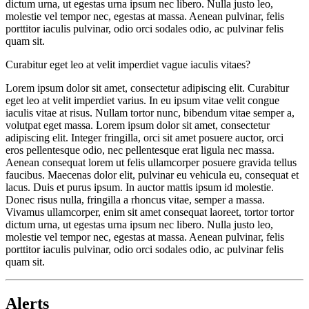
dictum urna, ut egestas urna ipsum nec libero. Nulla justo leo,
molestie vel tempor nec, egestas at massa. Aenean pulvinar, felis
porttitor iaculis pulvinar, odio orci sodales odio, ac pulvinar felis
quam sit.
Curabitur eget leo at velit imperdiet vague iaculis vitaes?
Lorem ipsum dolor sit amet, consectetur adipiscing elit. Curabitur
eget leo at velit imperdiet varius. In eu ipsum vitae velit congue
iaculis vitae at risus. Nullam tortor nunc, bibendum vitae semper a,
volutpat eget massa. Lorem ipsum dolor sit amet, consectetur
adipiscing elit. Integer fringilla, orci sit amet posuere auctor, orci
eros pellentesque odio, nec pellentesque erat ligula nec massa.
Aenean consequat lorem ut felis ullamcorper posuere gravida tellus
faucibus. Maecenas dolor elit, pulvinar eu vehicula eu, consequat et
lacus. Duis et purus ipsum. In auctor mattis ipsum id molestie.
Donec risus nulla, fringilla a rhoncus vitae, semper a massa.
Vivamus ullamcorper, enim sit amet consequat laoreet, tortor tortor
dictum urna, ut egestas urna ipsum nec libero. Nulla justo leo,
molestie vel tempor nec, egestas at massa. Aenean pulvinar, felis
porttitor iaculis pulvinar, odio orci sodales odio, ac pulvinar felis
quam sit.
Alerts