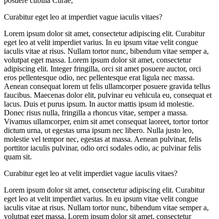
posuere cubilia Curae;
Curabitur eget leo at imperdiet vague iaculis vitaes?
Lorem ipsum dolor sit amet, consectetur adipiscing elit. Curabitur
eget leo at velit imperdiet varius. In eu ipsum vitae velit congue
iaculis vitae at risus. Nullam tortor nunc, bibendum vitae semper a,
volutpat eget massa. Lorem ipsum dolor sit amet, consectetur
adipiscing elit. Integer fringilla, orci sit amet posuere auctor, orci
eros pellentesque odio, nec pellentesque erat ligula nec massa.
Aenean consequat lorem ut felis ullamcorper posuere gravida tellus
faucibus. Maecenas dolor elit, pulvinar eu vehicula eu, consequat et
lacus. Duis et purus ipsum. In auctor mattis ipsum id molestie.
Donec risus nulla, fringilla a rhoncus vitae, semper a massa.
Vivamus ullamcorper, enim sit amet consequat laoreet, tortor tortor
dictum urna, ut egestas urna ipsum nec libero. Nulla justo leo,
molestie vel tempor nec, egestas at massa. Aenean pulvinar, felis
porttitor iaculis pulvinar, odio orci sodales odio, ac pulvinar felis
quam sit.
Curabitur eget leo at velit imperdiet vague iaculis vitaes?
Lorem ipsum dolor sit amet, consectetur adipiscing elit. Curabitur
eget leo at velit imperdiet varius. In eu ipsum vitae velit congue
iaculis vitae at risus. Nullam tortor nunc, bibendum vitae semper a,
volutpat eget massa. Lorem ipsum dolor sit amet, consectetur