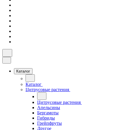
Каталог
Каталог
Цитрусовые растения
Цитрусовые растения
Апельсины
Бергамоты
Гибриды
Грейпфруты
Другое