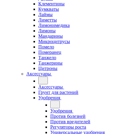
Клементины
Кумкваты
Лаймы
Лиметты
Лимонимедика
Лимоны
Мандарины
Микроцитрусы
Помело
Померанец
Танжело
Танжерины
Цитроны
Аксессуары
Аксессуары
Грунт для растений
Удобрения
Удобрения
Против болезней
Против вредителей
Регуляторы роста
Универсальные удобрения