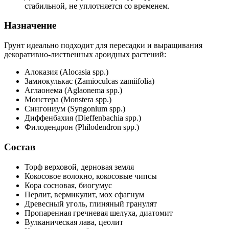
стабильной, не уплотняется со временем.
Назначение
Грунт идеально подходит для пересадки и выращивания
декоративно-лиственных ароидных растений:
Алоказия (Alocasia spp.)
Замиокулькас (Zamioculcas zamiifolia)
Аглаонема (Aglaonema spp.)
Монстера (Monstera spp.)
Сингониум (Syngonium spp.)
Диффенбахия (Dieffenbachia spp.)
Филодендрон (Philodendron spp.)
Состав
Торф верховой, дерновая земля
Кокосовое волокно, кокосовые чипсы
Кора сосновая, биогумус
Перлит, вермикулит, мох сфагнум
Древесный уголь, глиняный гранулят
Пропаренная гречневая шелуха, диатомит
Вулканическая лава, цеолит