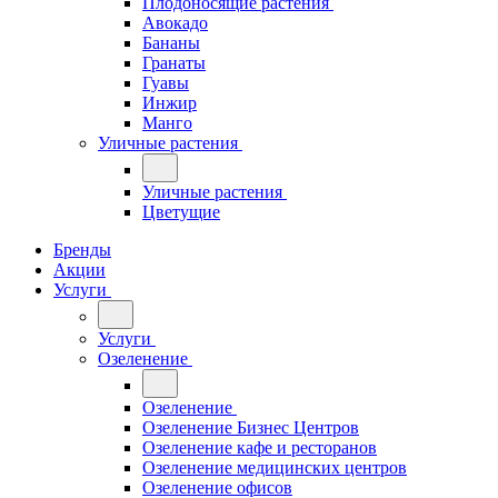
Плодоносящие растения
Авокадо
Бананы
Гранаты
Гуавы
Инжир
Манго
Уличные растения
Уличные растения
Цветущие
Бренды
Акции
Услуги
Услуги
Озеленение
Озеленение
Озеленение Бизнес Центров
Озеленение кафе и ресторанов
Озеленение медицинских центров
Озеленение офисов