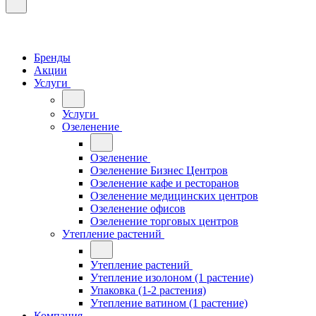
Бренды
Акции
Услуги
Услуги
Озеленение
Озеленение
Озеленение Бизнес Центров
Озеленение кафе и ресторанов
Озеленение медицинских центров
Озеленение офисов
Озеленение торговых центров
Утепление растений
Утепление растений
Утепление изолоном (1 растение)
Упаковка (1-2 растения)
Утепление ватином (1 растение)
Компания