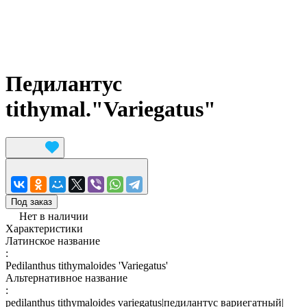
Педилантус
tithymal."Variegatus"
Под заказ
Нет в наличии
Характеристики
Латинское название
:
Pedilanthus tithymaloides 'Variegatus'
Альтернативное название
:
pedilanthus tithymaloides variegatus|педилантус вариегатный|