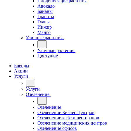
Плодоносящие растения
Авокадо
Бананы
Гранаты
Гуавы
Инжир
Манго
Уличные растения
Уличные растения
Цветущие
Бренды
Акции
Услуги
Услуги
Озеленение
Озеленение
Озеленение Бизнес Центров
Озеленение кафе и ресторанов
Озеленение медицинских центров
Озеленение офисов