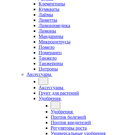
Клементины
Кумкваты
Лаймы
Лиметты
Лимонимедика
Лимоны
Мандарины
Микроцитрусы
Помело
Померанец
Танжело
Танжерины
Цитроны
Аксессуары
Аксессуары
Грунт для растений
Удобрения
Удобрения
Против болезней
Против вредителей
Регуляторы роста
Универсальные удобрения