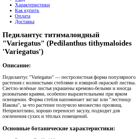
Характеристики
Как купить
Оплата
Доставка
Педилантус титималоидный
"Variegatus" (Pedilanthus tithymaloides
'Variegatus')
Описание:
Педилантус "Variegatus" — пестролистная форма популярного
растения с волнистыми стеблями и изящной окраской листвы.
Светло-зелёные листья украшены кремово-белыми и иногда
розоватыми краями, особенно выразительными при ярком
освещении. Форма стебля напоминает зигзаг или "лестницу
Иакова", за что растение получило множество прозвищ.
Неприхотливо, хорошо переносит засуху, подходит для
озеленения сухих и тёплых помещений.
Основные ботанические характеристики: