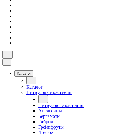
Каталог
Каталог
Цитрусовые растения
Цитрусовые растения
Апельсины
Бергамоты
Гибриды
Грейпфруты
Другое