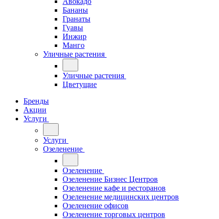
Авокадо
Бананы
Гранаты
Гуавы
Инжир
Манго
Уличные растения
Уличные растения
Цветущие
Бренды
Акции
Услуги
Услуги
Озеленение
Озеленение
Озеленение Бизнес Центров
Озеленение кафе и ресторанов
Озеленение медицинских центров
Озеленение офисов
Озеленение торговых центров