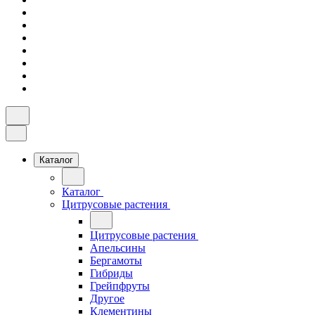
Каталог
Каталог
Цитрусовые растения
Цитрусовые растения
Апельсины
Бергамоты
Гибриды
Грейпфруты
Другое
Клементины