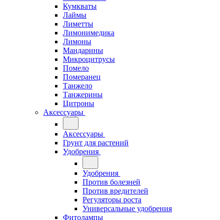
Кумкваты
Лаймы
Лиметты
Лимонимедика
Лимоны
Мандарины
Микроцитрусы
Помело
Померанец
Танжело
Танжерины
Цитроны
Аксессуары
Аксессуары
Грунт для растений
Удобрения
Удобрения
Против болезней
Против вредителей
Регуляторы роста
Универсальные удобрения
Фитолампы