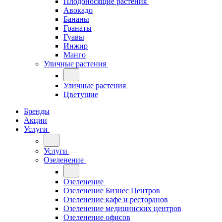
Плодоносящие растения
Авокадо
Бананы
Гранаты
Гуавы
Инжир
Манго
Уличные растения
Уличные растения
Цветущие
Бренды
Акции
Услуги
Услуги
Озеленение
Озеленение
Озеленение Бизнес Центров
Озеленение кафе и ресторанов
Озеленение медицинских центров
Озеленение офисов