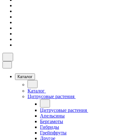
Каталог
Каталог
Цитрусовые растения
Цитрусовые растения
Апельсины
Бергамоты
Гибриды
Грейпфруты
Другое