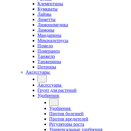
Клементины
Кумкваты
Лаймы
Лиметты
Лимонимедика
Лимоны
Мандарины
Микроцитрусы
Помело
Померанец
Танжело
Танжерины
Цитроны
Аксессуары
Аксессуары
Грунт для растений
Удобрения
Удобрения
Против болезней
Против вредителей
Регуляторы роста
Универсальные удобрения