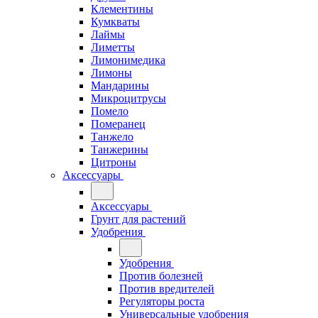
Клементины
Кумкваты
Лаймы
Лиметты
Лимонимедика
Лимоны
Мандарины
Микроцитрусы
Помело
Померанец
Танжело
Танжерины
Цитроны
Аксессуары
Аксессуары
Грунт для растений
Удобрения
Удобрения
Против болезней
Против вредителей
Регуляторы роста
Универсальные удобрения