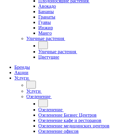
Плодоносящие растения
Авокадо
Бананы
Гранаты
Гуавы
Инжир
Манго
Уличные растения
Уличные растения
Цветущие
Бренды
Акции
Услуги
Услуги
Озеленение
Озеленение
Озеленение Бизнес Центров
Озеленение кафе и ресторанов
Озеленение медицинских центров
Озеленение офисов