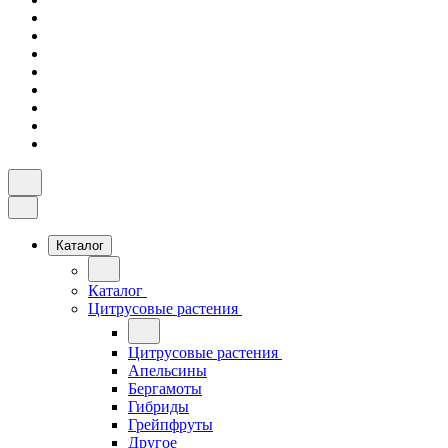
Каталог
Каталог
Цитрусовые растения
Цитрусовые растения
Апельсины
Бергамоты
Гибриды
Грейпфруты
Другое