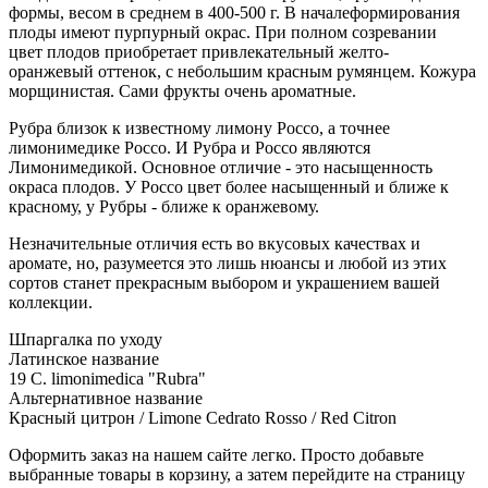
формы, весом в среднем в 400-500 г. В началеформирования
плоды имеют пурпурный окрас. При полном созревании
цвет плодов приобретает привлекательный желто-
оранжевый оттенок, с небольшим красным румянцем. Кожура
морщинистая. Сами фрукты очень ароматные.
Рубра близок к известному лимону Россо, а точнее
лимонимедике Россо. И Рубра и Россо являются
Лимонимедикой. Основное отличие - это насыщенность
окраса плодов. У Россо цвет более насыщенный и ближе к
красному, у Рубры - ближе к оранжевому.
Незначительные отличия есть во вкусовых качествах и
аромате, но, разумеется это лишь нюансы и любой из этих
сортов станет прекрасным выбором и украшением вашей
коллекции.
Шпаргалка по уходу
Латинское название
19 C. limonimedica "Rubra"
Альтернативное название
Красный цитрон / Limone Cedrato Rosso / Red Citron
Оформить заказ на нашем сайте легко. Просто добавьте
выбранные товары в корзину, а затем перейдите на страницу