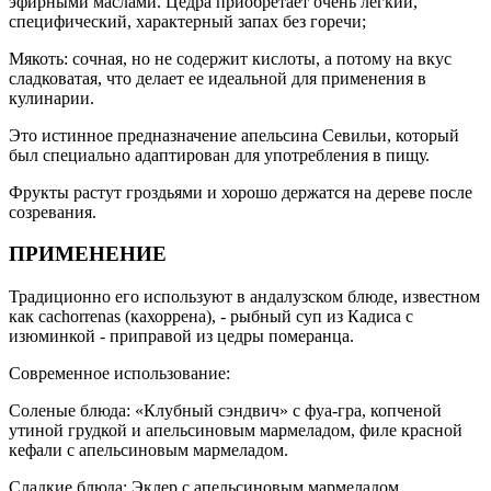
эфирными маслами. Цедра приобретает очень легкий,
специфический, характерный запах без горечи;
Мякоть: сочная, но не содержит кислоты, а потому на вкус
сладковатая, что делает ее идеальной для применения в
кулинарии.
Это истинное предназначение апельсина Севильи, который
был специально адаптирован для употребления в пищу.
Фрукты растут гроздьями и хорошо держатся на дереве после
созревания.
ПРИМЕНЕНИЕ
Традиционно его используют в андалузском блюде, известном
как cachorrenas (кахоррена), - рыбный суп из Кадиса с
изюминкой - приправой из цедры померанца.
Современное использование:
Соленые блюда: «Клубный сэндвич» с фуа-гра, копченой
утиной грудкой и апельсиновым мармеладом, филе красной
кефали с апельсиновым мармеладом.
Сладкие блюда: Эклер с апельсиновым мармеладом,