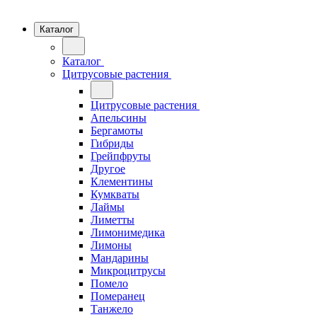
Каталог
Каталог
Цитрусовые растения
Цитрусовые растения
Апельсины
Бергамоты
Гибриды
Грейпфруты
Другое
Клементины
Кумкваты
Лаймы
Лиметты
Лимонимедика
Лимоны
Мандарины
Микроцитрусы
Помело
Померанец
Танжело