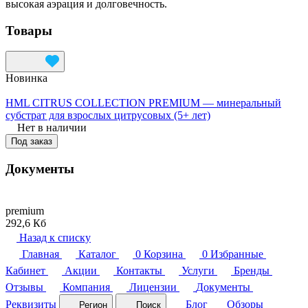
высокая аэрация и долговечность.
Товары
Новинка
HML CITRUS COLLECTION PREMIUM — минеральный
субстрат для взрослых цитрусовых (5+ лет)
Нет в наличии
Под заказ
Документы
premium
292,6 Кб
Назад к списку
Главная
Каталог
0
Корзина
0
Избранные
Кабинет
Акции
Контакты
Услуги
Бренды
Отзывы
Компания
Лицензии
Документы
Реквизиты
Блог
Обзоры
Регион
Поиск