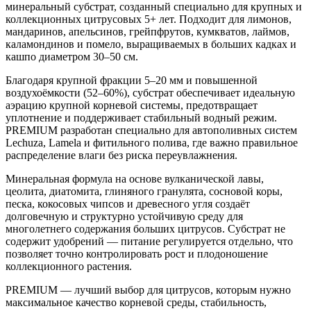
минеральный субстрат, созданный специально для крупных и
коллекционных цитрусовых 5+ лет. Подходит для лимонов,
мандаринов, апельсинов, грейпфрутов, кумкватов, лаймов,
каламондинов и помело, выращиваемых в больших кадках и
кашпо диаметром 30–50 см.
Благодаря крупной фракции 5–20 мм и повышенной
воздухоёмкости (52–60%), субстрат обеспечивает идеальную
аэрацию крупной корневой системы, предотвращает
уплотнение и поддерживает стабильный водный режим.
PREMIUM разработан специально для автополивных систем
Lechuza, Lamela и фитильного полива, где важно правильное
распределение влаги без риска переувлажнения.
Минеральная формула на основе вулканической лавы,
цеолита, диатомита, глиняного гранулята, сосновой коры,
песка, кокосовых чипсов и древесного угля создаёт
долговечную и структурно устойчивую среду для
многолетнего содержания больших цитрусов. Субстрат не
содержит удобрений — питание регулируется отдельно, что
позволяет точно контролировать рост и плодоношение
коллекционного растения.
PREMIUM — лучший выбор для цитрусов, которым нужно
максимальное качество корневой среды, стабильность,