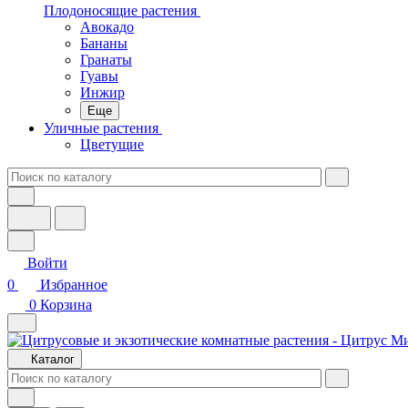
Плодоносящие растения
Авокадо
Бананы
Гранаты
Гуавы
Инжир
Еще
Уличные растения
Цветущие
Войти
0
Избранное
0
Корзина
Каталог